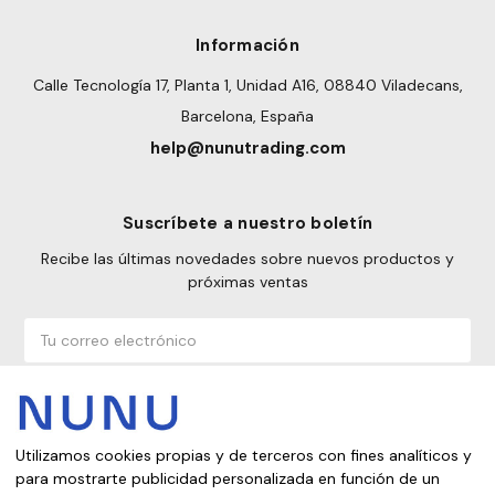
Información
Calle Tecnología 17, Planta 1, Unidad A16, 08840 Viladecans,
Barcelona, España
help@nunutrading.com
Suscríbete a nuestro boletín
Recibe las últimas novedades sobre nuevos productos y
próximas ventas
Correo
electrónico
Utilizamos cookies propias y de terceros con fines analíticos y
para mostrarte publicidad personalizada en función de un
¿Desde qué país estás comprando?