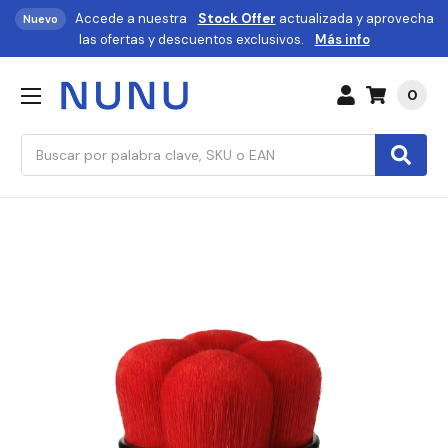
Accede a nuestra
Stock Offer
actualizada y aprovecha
Nuevo
las ofertas y descuentos exclusivos.
Más info
0
Buscar