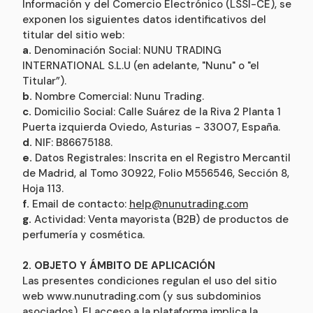
Información y del Comercio Electrónico (LSSI-CE), se
exponen los siguientes datos identificativos del
titular del sitio web:
a.
Denominación Social: NUNU TRADING
INTERNATIONAL S.L.U (en adelante, "Nunu" o "el
Titular”).
b.
Nombre Comercial: Nunu Trading.
c.
Domicilio Social: Calle Suárez de la Riva 2 Planta 1
Puerta izquierda Oviedo, Asturias - 33007, España.
d.
NIF: B86675188.
e.
Datos Registrales: Inscrita en el Registro Mercantil
de Madrid, al Tomo 30922, Folio M556546, Sección 8,
Hoja 113.
f.
Email de contacto:
help@nunutrading.com
g.
Actividad: Venta mayorista (B2B) de productos de
perfumería y cosmética.
2. OBJETO Y ÁMBITO DE APLICACIÓN
Las presentes condiciones regulan el uso del sitio
web www.nunutrading.com (y sus subdominios
asociados). El acceso a la plataforma implica la