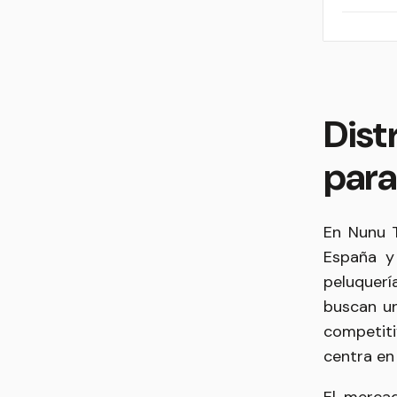
Dist
para
En Nunu T
España y
peluquerí
buscan un
competiti
centra en