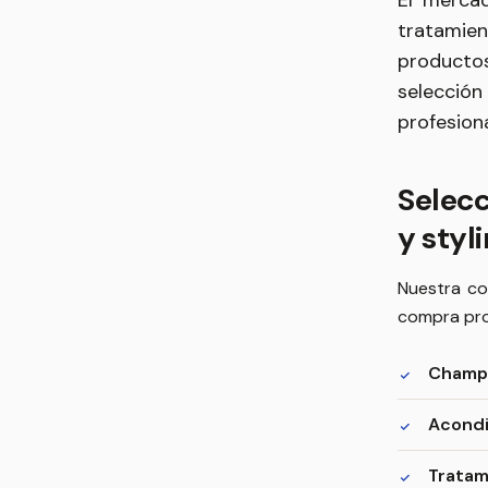
El mercad
tratamien
productos
selección
profesiona
Selecc
y styl
Nuestra co
compra prof
Champú
Acondi
Tratam