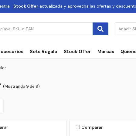
estra
Stock Offer
actualizada y aprovecha las ofertas y descuent
ccesorios
Sets Regalo
Stock Offer
Marcas
Quien
ilar
r
(Mostrando 9 de 9)
arar
Comparar