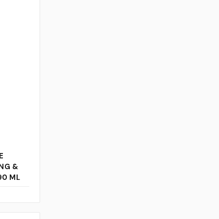
E
ING &
90 ML