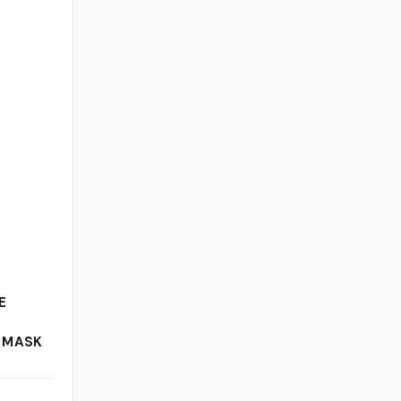
E
R MASK