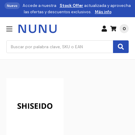
Accede a nuestra
Stock Offer
actualizada y aprovecha
Nuevo
las ofertas y descuentos exclusivos.
Más info
0
Buscar